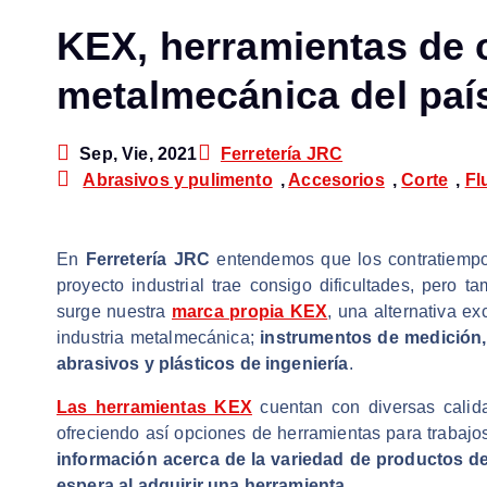
KEX, herramientas de c
metalmecánica del paí
Sep, Vie, 2021
Ferretería JRC
Abrasivos y pulimento
,
Accesorios
,
Corte
,
Fl
En
Ferretería JRC
entendemos que los contratiempo
proyecto industrial trae consigo dificultades, pero 
surge nuestra
marca propia KEX
, una alternativa e
industria metalmecánica;
instrumentos de medición,
abrasivos y plásticos de ingeniería
.
Las herramientas KEX
cuentan con diversas calid
ofreciendo así opciones de herramientas para trabajo
información acerca de la variedad de productos de 
espera al adquirir una herramienta.