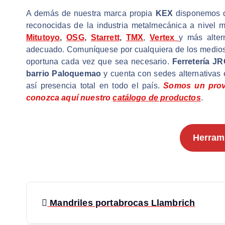
A demás de nuestra marca propia
KEX
disponemos d
reconocidas de la industria metalmecánica a nivel 
Mitutoyo
,
OSG
,
Starrett
,
TMX
,
Vertex
y más alter
adecuado. Comuníquese por cualquiera de los medios 
oportuna cada vez que sea necesario.
Ferretería J
barrio Paloquemao
y cuenta con sedes alternativas
así presencia total en todo el país.
Somos un prove
conozca aquí nuestro
catálogo de productos
.
Herram
N
Mandriles portabrocas Llambrich
a