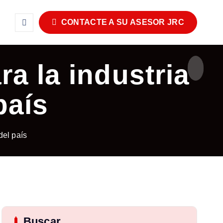
CONTACTE A SU ASESOR JRC
a la industria
país
del país
Buscar