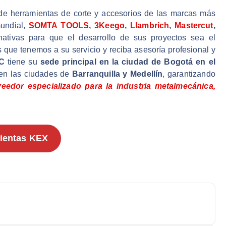
e herramientas de corte y accesorios de las marcas más
mundial,
SOMTA TOOLS
,
3Keego
,
Llambrich
,
Mastercut
,
nativas para que el desarrollo de sus proyectos sea el
que tenemos a su servicio y reciba asesoría profesional y
RC
tiene su
sede principal en la ciudad de Bogotá en el
 en las ciudades de
Barranquilla y Medellín
, garantizando
edor especializado para la industria metalmecánica,
ientas KEX