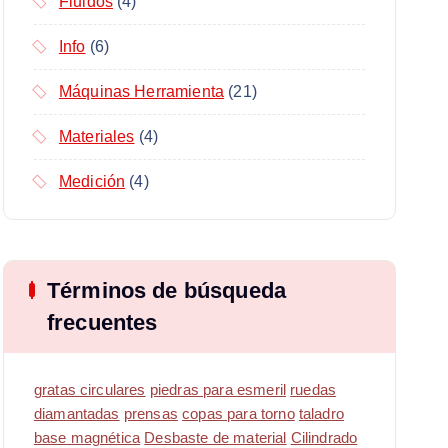
Fluidos
(4)
Info
(6)
Máquinas Herramienta
(21)
Materiales
(4)
Medición
(4)
Términos de búsqueda
frecuentes
gratas circulares
piedras para esmeril
ruedas
diamantadas
prensas
copas para torno
taladro
base magnética
Desbaste de material
Cilindrado