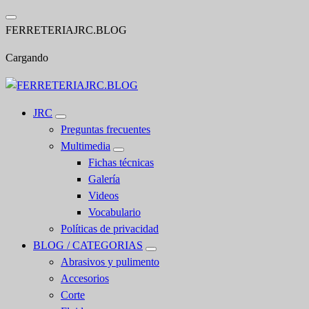
Saltar
al
F
E
R
R
E
T
E
R
I
A
J
R
C
.
B
L
O
G
contenido
Cargando
JRC
Preguntas frecuentes
Multimedia
Fichas técnicas
Galería
Videos
Vocabulario
Políticas de privacidad
BLOG / CATEGORIAS
Abrasivos y pulimento
Accesorios
Corte