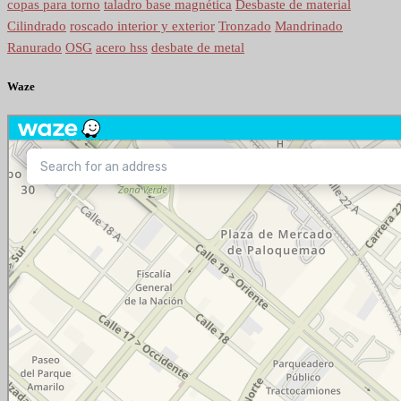
copas para torno
taladro base magnética
Desbaste de material
Cilindrado
roscado interior y exterior
Tronzado
Mandrinado
Ranurado
OSG
acero hss
desbate de metal
Waze