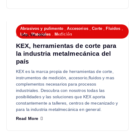
Abrasivos y pulimento
,
Accesorios
,
Corte
,
Fluidos
,
Info
,
Materiales
,
Medición
1463 views
Ferretería JRC
Sep, Vie, 2021
KEX, herramientas de corte para
la industria metalmecánica del
país
KEX es la marca propia de herramientas de corte,
instrumentos de medición, accesorio,fluidos y mas
complementos necesarios para procesos
industriales. Descubra con nosotros todas las
posibilidades y las soluciones que KEX aporta
constantemente a talleres, centros de mecanizado y
para la industria metalmecánica en general.
Read More