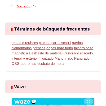
Medición
(4)
Términos de búsqueda frecuentes
gratas circulares
piedras para esmeril
ruedas
diamantadas
prensas
copas para torno
taladro base
magnética
Desbaste de material
Cilindrado
roscado
interior y exterior
Tronzado
Mandrinado
Ranurado
OSG
acero hss
desbate de metal
Waze