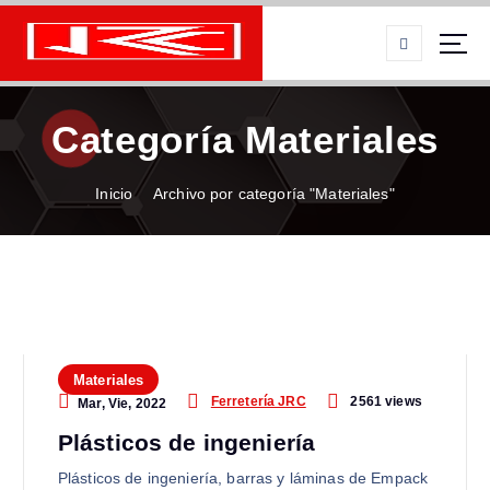
S
a
l
t
a
r
Categoría Materiales
a
l
c
Inicio
Archivo por categoría "Materiales"
o
n
t
e
n
i
d
o
Materiales
2561 views
Ferretería JRC
Mar, Vie, 2022
Plásticos de ingeniería
Plásticos de ingeniería, barras y láminas de Empack