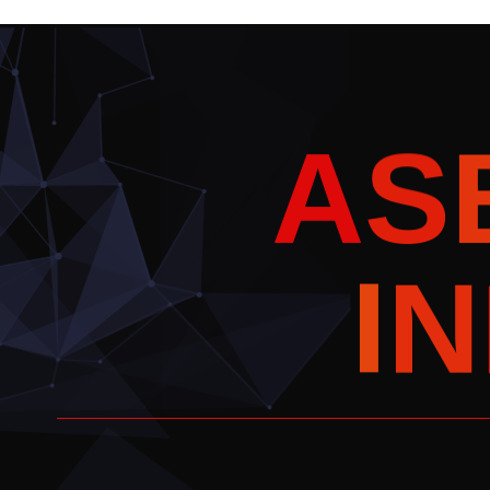
A
S
I
N