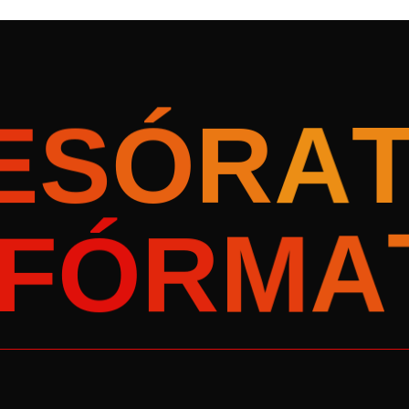
E
S
A
Ó
R
F
Ó
A
R
M