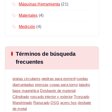
Máquinas Herramienta
(21)
Materiales
(4)
Medición
(4)
Términos de búsqueda
frecuentes
gratas circulares
piedras para esmeril
ruedas
diamantadas
prensas
copas para torno
taladro
base magnética
Desbaste de material
Cilindrado
roscado interior y exterior
Tronzado
Mandrinado
Ranurado
OSG
acero hss
desbate
de metal