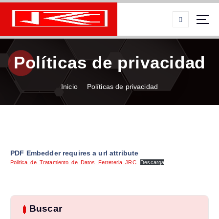
S
a
l
t
a
r
Políticas de privacidad
a
l
c
Inicio
Políticas de privacidad
o
n
t
e
n
i
PDF Embedder requires a url attribute
d
Politica_de_Tratamiento_de_Datos_Ferreteria_JRC
Descarga
o
Buscar