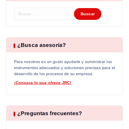
B
u
s
c
a
r
¿Busca asesoría?
:
Para nosotros es un gusto ayudarle y suministrar los
instrumentos adecuados y soluciones precisas para el
desarrollo de los procesos de su empresa.
¡Conozca lo que ofrece JRC!
¿Preguntas frecuentes?