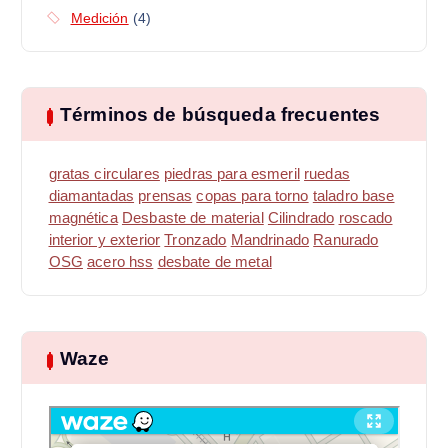
Medición
(4)
Términos de búsqueda frecuentes
gratas circulares
piedras para esmeril
ruedas
diamantadas
prensas
copas para torno
taladro base
magnética
Desbaste de material
Cilindrado
roscado
interior y exterior
Tronzado
Mandrinado
Ranurado
OSG
acero hss
desbate de metal
Waze