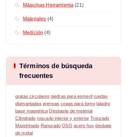
Máquinas Herramienta
(21)
Materiales
(4)
Medición
(4)
Términos de búsqueda
frecuentes
gratas circulares
piedras para esmeril
ruedas
diamantadas
prensas
copas para torno
taladro
base magnética
Desbaste de material
Cilindrado
roscado interior y exterior
Tronzado
Mandrinado
Ranurado
OSG
acero hss
desbate
de metal