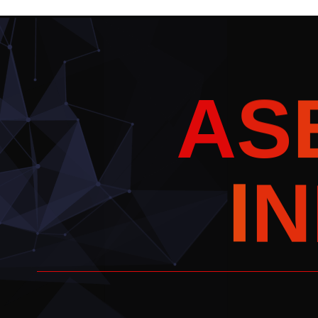
A
S
N
I