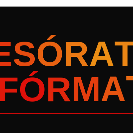
E
S
Ó
R
A
Ó
F
R
M
A