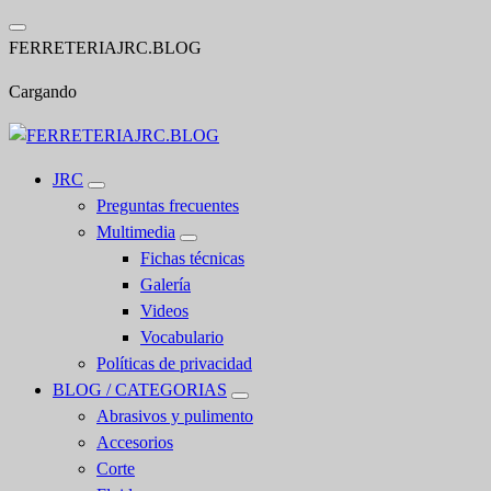
Saltar
al
F
E
R
R
E
T
E
R
I
A
J
R
C
.
B
L
O
G
contenido
Cargando
JRC
Preguntas frecuentes
Multimedia
Fichas técnicas
Galería
Videos
Vocabulario
Políticas de privacidad
BLOG / CATEGORIAS
Abrasivos y pulimento
Accesorios
Corte