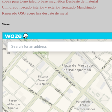
copas para torno
taladro base magnética
Desbaste de material
Cilindrado
roscado interior y exterior
Tronzado
Mandrinado
Ranurado
OSG
acero hss
desbate de metal
Waze