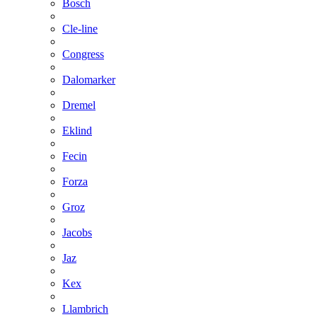
Bosch
Cle-line
Congress
Dalomarker
Dremel
Eklind
Fecin
Forza
Groz
Jacobs
Jaz
Kex
Llambrich