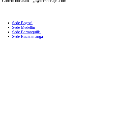
Correo: bucaramanga@ferreteriajrc.com
Sede Bogotá
Sede Medellín
Sede Barranquilla
Sede Bucaramanga