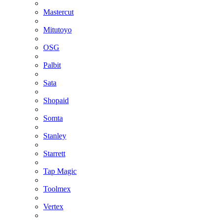
Mastercut
Mitutoyo
OSG
Palbit
Sata
Shopaid
Somta
Stanley
Starrett
Tap Magic
Toolmex
Vertex