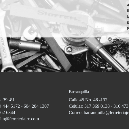
a
S
l
S
Barranquilla
. 39 -81
Calle 45 No. 46 -192
4 444 5172 - 604 204 1307
Celular: 317 369 0138 - 316 47
262 6344
Correo: barranquilla@ferreteriaj
lin@ferreteriajrc.com