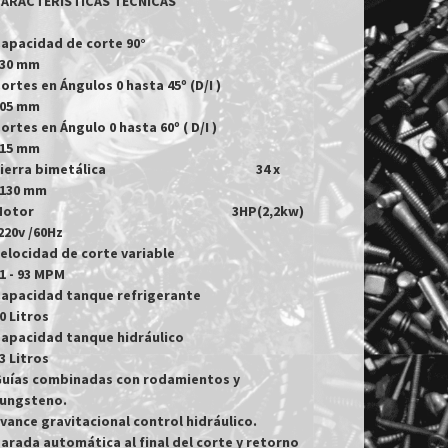
ARACTERÍSTICAS TÉCNICAS

apacidad de corte 90° 							
30 mm

ortes en Ángulos 0 hasta 45º (D/I ) 					
05 mm

ortes en Ángulo 0 hasta 60º ( D/I ) 					
15 mm

erra bimetálica 							34 x 
130 mm

r 									3HP(2,2kw) 
220v /60Hz 

elocidad de corte variable 						
1 - 93 MPM

apacidad tanque refrigerante 						
0 Litros

apacidad tanque hidráulico 						
3 Litros

uías combinadas con rodamientos y 
ungsteno.

vance gravitacional control hidráulico.

arada automática al final del corte y retorno 