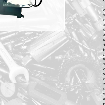
C
C
3
C
3
C
2
Si
4
Moto
/
V
2
C
5
C
2
G
t
A
P