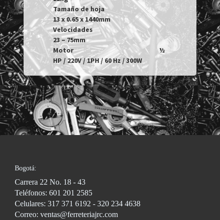
Tamaño de hoja						
13 x 0.65 x 1440mm 

Velocidades							
23 – 75mm		

Motor								½ 
Bogotá:
Carrera 22 No. 18 - 43
Teléfonos: 601 201 2585
Celulares: 317 371 6192 - 320 234 4638
Correo: ventas@ferreteriajrc.com