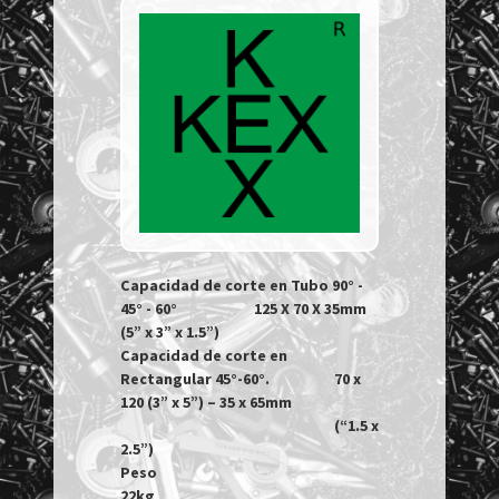
Capacidad de corte en Tubo 90° - 
45° - 60°			125 X 70 X 35mm 
(5” x 3” x 1.5”)

Capacidad de corte en 
Rectangular 45°-60°.			70 x 
120 (3” x 5”) – 35 x 65mm 

  								(“1.5 x 
2.5”)

Peso								
22kg
