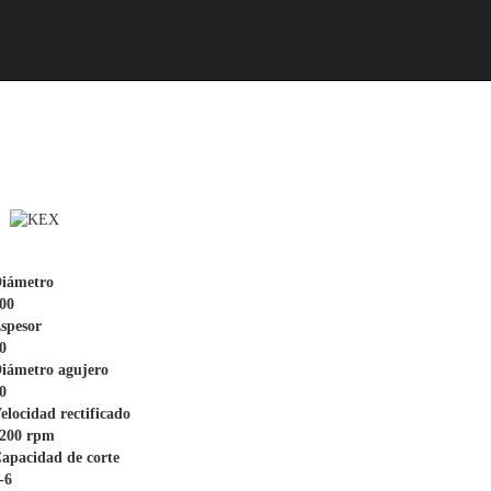
metro       										
00

esor   										
0

iámetro agujero									
0

elocidad rectificado									
200 rpm

apacidad de corte									
-6
