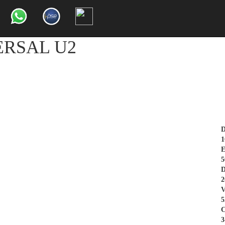
ERSAL U2
Diá
1
Esp
5
D
2
V
5
C
3