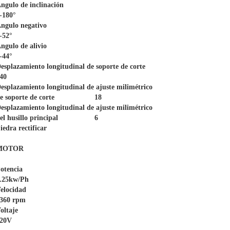
ngulo de inclinación									
-180°

ngulo negativo									
-52°

gulo de alivio									
-44°

esplazamiento longitudinal de soporte de corte					
40

esplazamiento longitudinal de ajuste milimétrico 
e soporte de corte			18

esplazamiento longitudinal de ajuste milimétrico 
el husillo principal			6

iedra rectificar   

MOTOR 

tencia										
.25kw/Ph

locidad										
360 rpm

taje											