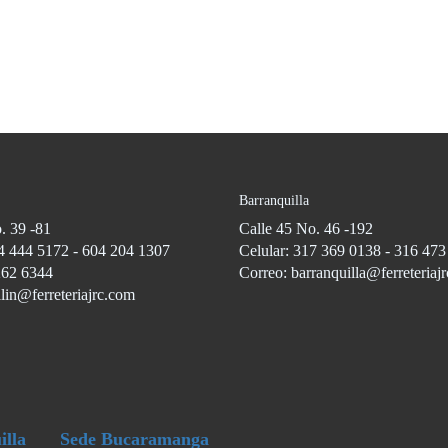
Barranquilla
. 39 -81
Calle 45 No. 46 -192
4 444 5172 - 604 204 1307
Celular: 317 369 0138 - 316 47
262 6344
Correo: barranquilla@ferreteriaj
lin@ferreteriajrc.com
illa
Sede Bucaramanga