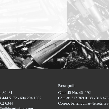
Barranquilla
. 39 -81
Calle 45 No. 46 -192
4 444 5172 - 604 204 1307
Celular: 317 369 0138 - 316 47
262 6344
Correo: barranquilla@ferreteriaj
lin@ferreteriajrc.com