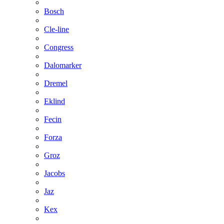
Bosch
Cle-line
Congress
Dalomarker
Dremel
Eklind
Fecin
Forza
Groz
Jacobs
Jaz
Kex