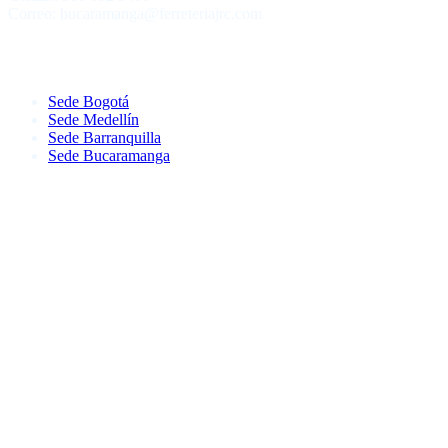
Correo: bucaramanga@ferreteriajrc.com
Sede Bogotá
Sede Medellín
Sede Barranquilla
Sede Bucaramanga