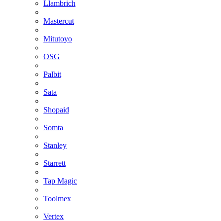
Llambrich
Mastercut
Mitutoyo
OSG
Palbit
Sata
Shopaid
Somta
Stanley
Starrett
Tap Magic
Toolmex
Vertex