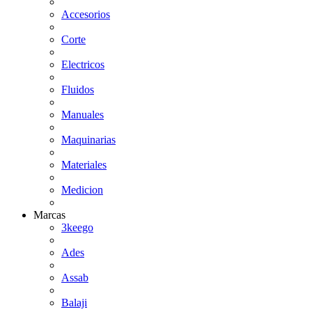
Accesorios
Corte
Electricos
Fluidos
Manuales
Maquinarias
Materiales
Medicion
Marcas
3keego
Ades
Assab
Balaji