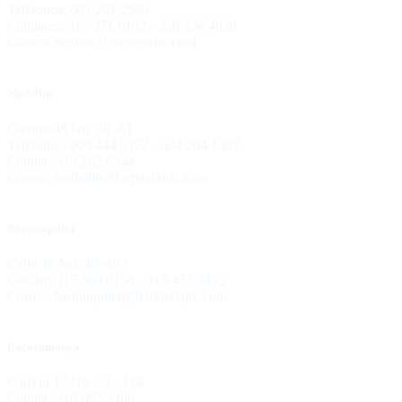
Teléfonos: 601 201 2585
Celulares: 317 371 6192 - 320 234 4638
Correo: ventas@ferreteriajrc.com
Medellín
Carrera 48 No. 39 -81
Teléfonos: 604 444 5172 - 604 204 1307
Celular: 313 262 6344
Correo: medellin@ferreteriajrc.com
Barranquilla
Calle 45 No. 46 -192
Celular: 317 369 0138 - 316 473 3435
Correo: barranquilla@ferreteriajrc.com
Bucaramanga
Carrera 17 No. 59 - 124
Celular: 318 692 3486