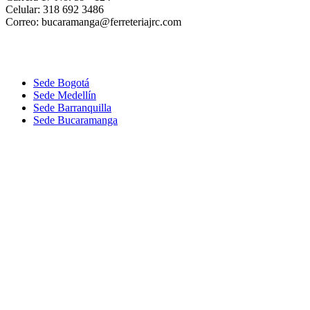
Celular: 318 692 3486
Correo: bucaramanga@ferreteriajrc.com
Sede Bogotá
Sede Medellín
Sede Barranquilla
Sede Bucaramanga