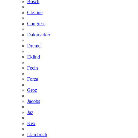
Bosch
Cle-line
Congress
Dalomarker
Dremel
Eklind
Fecin
Forza
Groz
Jacobs
Jaz
Kex
Llambrich