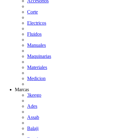
Accesorios
Corte
Electricos
Fluidos
Manuales
Maquinarias
Materiales
Medicion
Marcas
3keego
Ades
Assab
Balaji