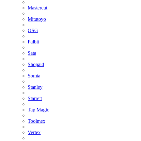
Mastercut
Mitutoyo
OSG
Palbit
Sata
Shopaid
Somta
Stanley
Starrett
Tap Magic
Toolmex
Vertex