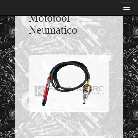
menu
Mototool
Neumatico