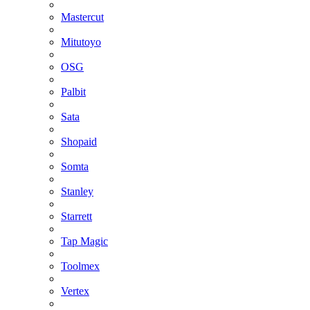
Mastercut
Mitutoyo
OSG
Palbit
Sata
Shopaid
Somta
Stanley
Starrett
Tap Magic
Toolmex
Vertex