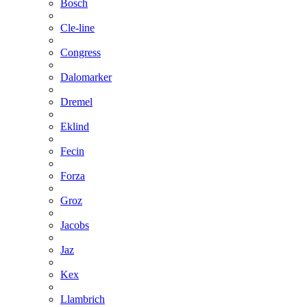
Bosch
Cle-line
Congress
Dalomarker
Dremel
Eklind
Fecin
Forza
Groz
Jacobs
Jaz
Kex
Llambrich