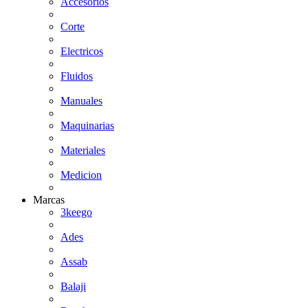
Accesorios
Corte
Electricos
Fluidos
Manuales
Maquinarias
Materiales
Medicion
Marcas
3keego
Ades
Assab
Balaji