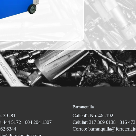
Barranquilla
. 39 -81
Calle 45 No. 46 -192
4 444 5172 - 604 204 1307
Celular: 317 369 0138 - 316 47
262 6344
Correo: barranquilla@ferreteriaj
lin@ferreteriajrc.com