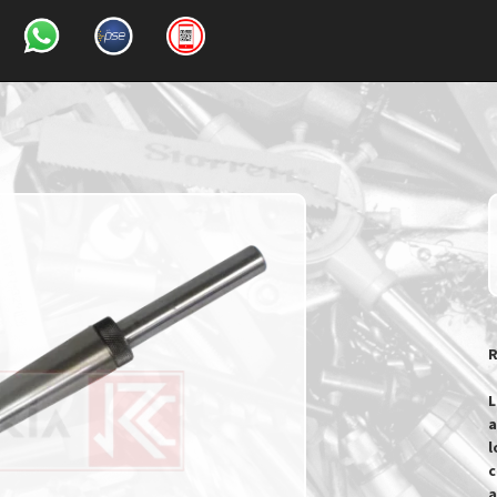
R
L
a
l
c
a