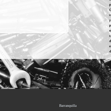
p
C
v
y
p
e
s
d
e
d
Barranquilla