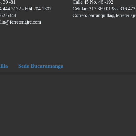
. 39 -81
Calle 45 No. 46 -192
4 444 5172 - 604 204 1307
Celular: 317 369 0138 - 316 47
262 6344
Correo: barranquilla@ferreteriaj
lin@ferreteriajrc.com
illa
Sede Bucaramanga