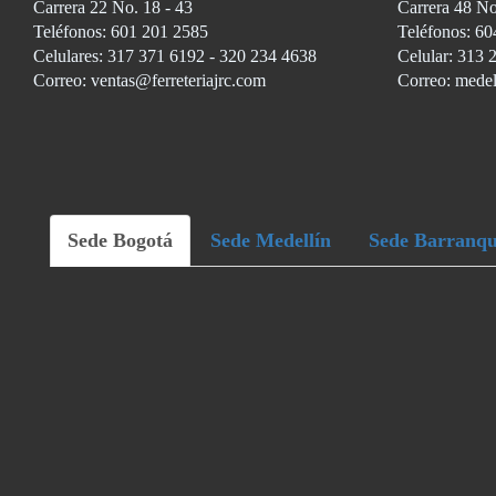
Carrera 22 No. 18 - 43
Carrera 48 No
Teléfonos: 601 201 2585
Teléfonos: 60
Celulares: 317 371 6192 - 320 234 4638
Celular: 313 
Correo: ventas@ferreteriajrc.com
Correo: medel
Sede Bogotá
Sede Medellín
Sede Barranqu