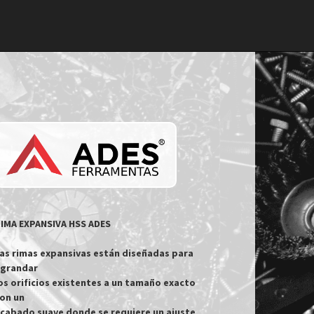
IMA EXPANSIVA HSS ADES

as rimas expansivas están diseñadas para 
grandar

os orificios existentes a un tamaño exacto 
on un

cabado suave donde se requiere un ajuste 