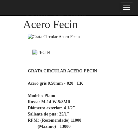
menu
Grata Circular
Acero Fecin
GRATA CIRCULAR ACERO FECIN

Acero gris 0.50mm - 020" EK

Modelo: Plano

Rosca: M-14 W-5/8MR

Diámetro exterior: 4.1/2"

Saliente de pua: 25/1"

RPM: (Recomendado) 11000

        (Máximo)   13000