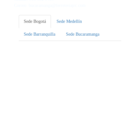
Correo: bucaramanga@ferreteriajrc.com
Sede Bogotá
Sede Medellín
Sede Barranquilla
Sede Bucaramanga