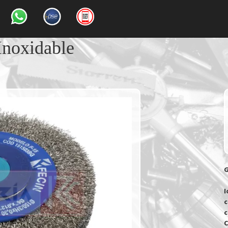
Inoxidable
G
I
c
c
C