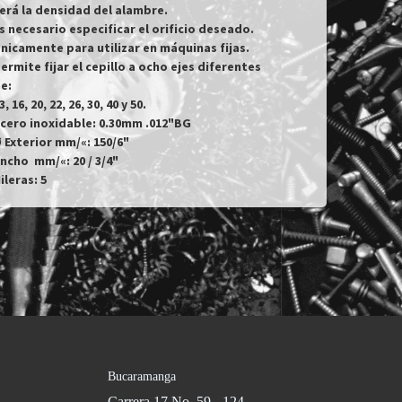
erá la densidad del alambre.

s necesario especificar el orificio deseado.

nicamente para utilizar en máquinas fijas.

ermite fijar el cepillo a ocho ejes diferentes 
e:

3, 16, 20, 22, 26, 30, 40 y 50. 

cero inoxidable: 0.30mm .012"BG

 Exterior mm/«: 150/6"

ncho  mm/«: 20 / 3/4"

ileras: 5
Bucaramanga
Carrera 17 No. 59 - 124