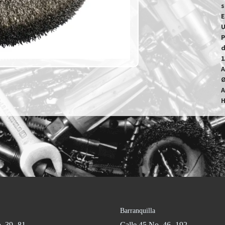
s
E
U
P
d
1
A
Ø
A
H
Barranquilla
. 39 -81
Calle 45 No. 46 -192