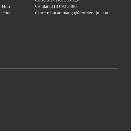
3 3435
Celular: 318 692 3486
rc.com
Correo: bucaramanga@ferreteriajrc.com