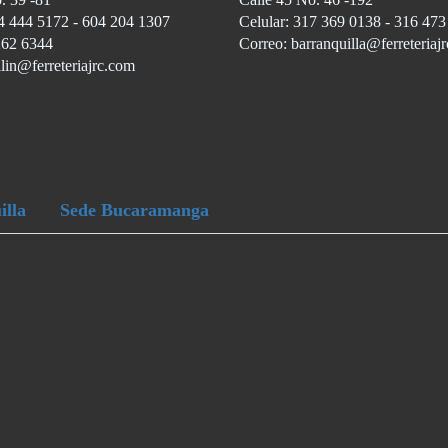
4 444 5172 - 604 204 1307
Celular: 317 369 0138 - 316 47
262 6344
Correo: barranquilla@ferreteriaj
lin@ferreteriajrc.com
illa
Sede Bucaramanga