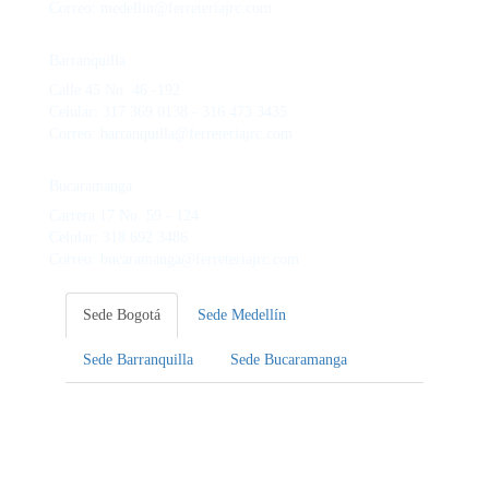
Correo: medellin@ferreteriajrc.com
Barranquilla
Calle 45 No. 46 -192
Celular: 317 369 0138 - 316 473 3435
Correo: barranquilla@ferreteriajrc.com
Bucaramanga
Carrera 17 No. 59 - 124
Celular: 318 692 3486
Correo: bucaramanga@ferreteriajrc.com
Sede Bogotá
Sede Medellín
Sede Barranquilla
Sede Bucaramanga