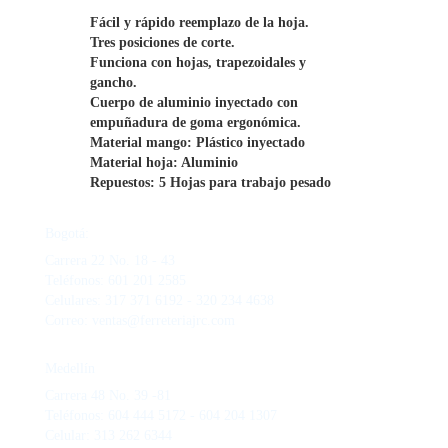
Fácil y rápido reemplazo de la hoja.

Tres posiciones de corte.

Funciona con hojas, trapezoidales y

gancho.

Cuerpo de aluminio inyectado con

empuñadura de goma ergonómica.

Material mango: Plástico inyectado

Material hoja: Aluminio

Repuestos: 5 Hojas para trabajo pesado
Bogotá:
Carrera 22 No. 18 - 43
Teléfonos: 601 201 2585
Celulares: 317 371 6192 - 320 234 4638
Correo: ventas@ferreteriajrc.com
Medellín
Carrera 48 No. 39 -81
Teléfonos: 604 444 5172 - 604 204 1307
Celular: 313 262 6344