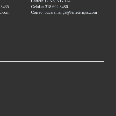
Carrera 17 No. 59 - 124
3 3435
Celular: 318 692 3486
rc.com
Correo: bucaramanga@ferreteriajrc.com