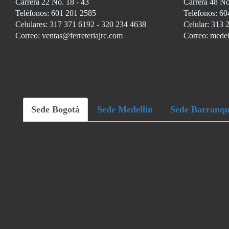
Carrera 22 No. 18 - 43
Carrera 48 No
Teléfonos: 601 201 2585
Teléfonos: 60
Celulares: 317 371 6192 - 320 234 4638
Celular: 313 
Correo: ventas@ferreteriajrc.com
Correo: medel
Sede Bogotá
Sede Medellín
Sede Barranqu