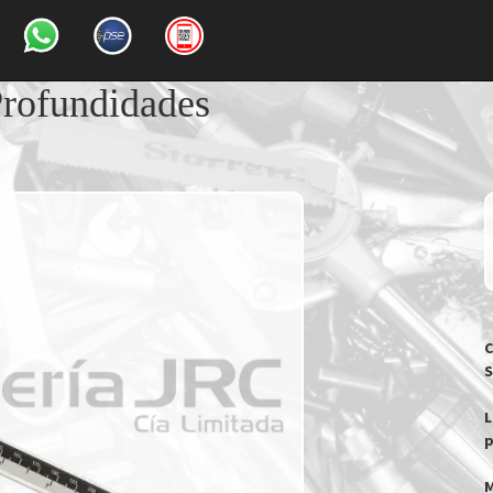
Profundidades
C
S
L
p
M