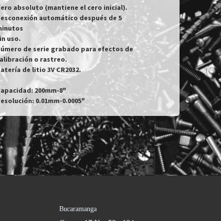
ero absoluto (mantiene el cero inicial).

esconexión automático después de 5 
inutos

in uso.

úmero de serie grabado para efectos de

alibración o rastreo.

atería de litio 3V CR2032.

apacidad: 200mm-8"

esolución: 0.01mm-0.0005"
Bucaramanga