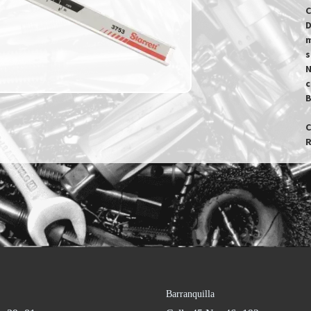
C
D
m
s
N
c
B
C
R
Barranquilla