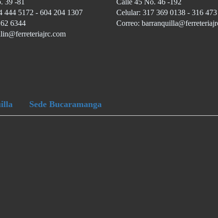
. 39 -81
Calle 45 No. 46 -192
4 444 5172 - 604 204 1307
Celular: 317 369 0138 - 316 47
262 6344
Correo: barranquilla@ferreteriaj
lin@ferreteriajrc.com
illa
Sede Bucaramanga