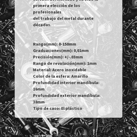
primera elección de los 
profesionales

del trabajo del metal durante 
décadas.

Rango(mm): 0-150mm

Graduaciones(mm): 0,01mm

Precisión(mm): +/-.03mm

Rango de revolución(mm): 1mm

Material: Acero inoxidable

Color de la esfera: Amarillo

Profundidad interior mandíbula: 
16mm

Profundidad exterior mandíbula: 
38mm

Tipo de caso: El plástico