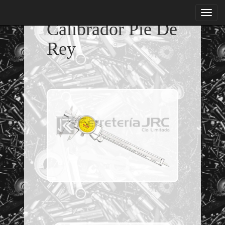
menu
Calibrador Pie De
Rey