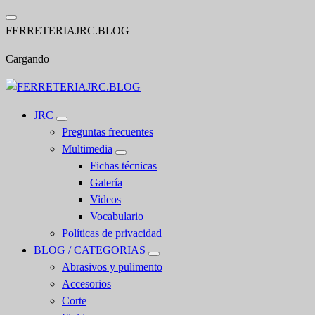
Saltar
al
F
E
R
R
E
T
E
R
I
A
J
R
C
.
B
L
O
G
contenido
Cargando
JRC
Preguntas frecuentes
Multimedia
Fichas técnicas
Galería
Videos
Vocabulario
Políticas de privacidad
BLOG / CATEGORIAS
Abrasivos y pulimento
Accesorios
Corte