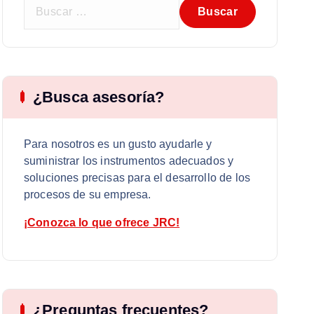
B
u
s
c
a
r
¿Busca asesoría?
:
Para nosotros es un gusto ayudarle y
suministrar los instrumentos adecuados y
soluciones precisas para el desarrollo de los
procesos de su empresa.
¡Conozca lo que ofrece JRC!
¿Preguntas frecuentes?