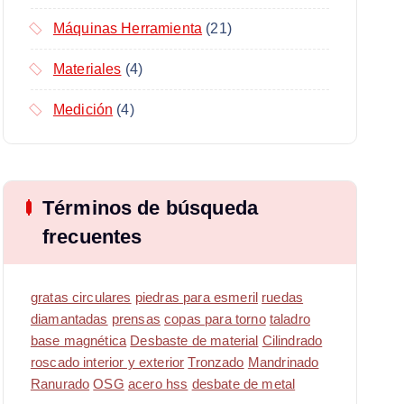
Máquinas Herramienta
(21)
Materiales
(4)
Medición
(4)
Términos de búsqueda
frecuentes
gratas circulares
piedras para esmeril
ruedas
diamantadas
prensas
copas para torno
taladro
base magnética
Desbaste de material
Cilindrado
roscado interior y exterior
Tronzado
Mandrinado
Ranurado
OSG
acero hss
desbate de metal