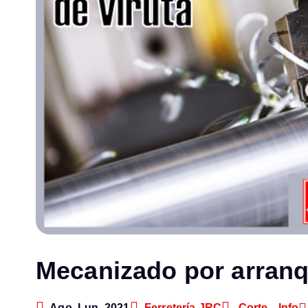
Mecanizado por arranq
Ago, Lun, 2021
Ferretería JRC
Corte
,
Info